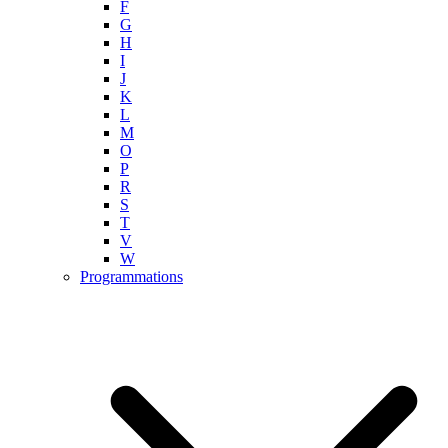
F
G
H
I
J
K
L
M
O
P
R
S
T
V
W
Programmations