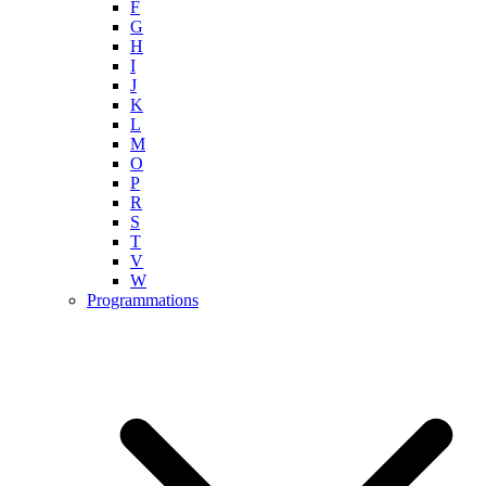
F
G
H
I
J
K
L
M
O
P
R
S
T
V
W
Programmations