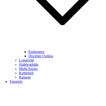
Endurance
Doctrine Outlaw
Longévité
Haltérophilie
Multi-Sports
Kettlebell
Rameur
Tutoriels