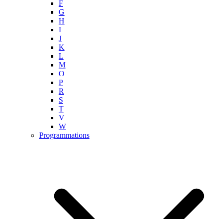
F
G
H
I
J
K
L
M
O
P
R
S
T
V
W
Programmations