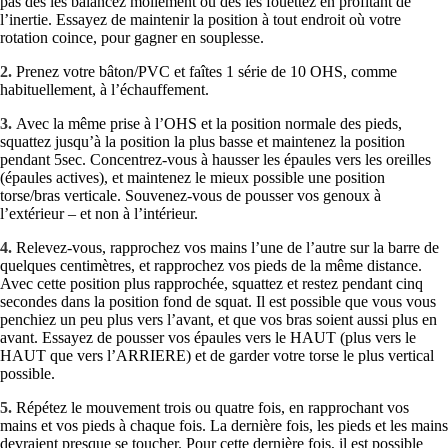
pas des les balancez mollement ou des les fouettez en profitant de
l’inertie. Essayez de maintenir la position à tout endroit où votre
rotation coince, pour gagner en souplesse.
2.
Prenez votre bâton/PVC et faîtes 1 série de 10 OHS, comme
habituellement, à l’échauffement.
3.
Avec la même prise à l’OHS et la position normale des pieds,
squattez jusqu’à la position la plus basse et maintenez la position
pendant 5sec. Concentrez-vous à hausser les épaules vers les oreilles
(épaules actives), et maintenez le mieux possible une position
torse/bras verticale. Souvenez-vous de pousser vos genoux à
l’extérieur – et non à l’intérieur.
4.
Relevez-vous, rapprochez vos mains l’une de l’autre sur la barre de
quelques centimètres, et rapprochez vos pieds de la même distance.
Avec cette position plus rapprochée, squattez et restez pendant cinq
secondes dans la position fond de squat. Il est possible que vous vous
penchiez un peu plus vers l’avant, et que vos bras soient aussi plus en
avant. Essayez de pousser vos épaules vers le HAUT (plus vers le
HAUT que vers l’ARRIERE) et de garder votre torse le plus vertical
possible.
5.
Répétez le mouvement trois ou quatre fois, en rapprochant vos
mains et vos pieds à chaque fois. La dernière fois, les pieds et les mains
devraient presque se toucher. Pour cette dernière fois, il est possible