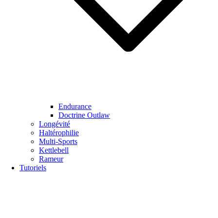
Endurance
Doctrine Outlaw
Longévité
Haltérophilie
Multi-Sports
Kettlebell
Rameur
Tutoriels