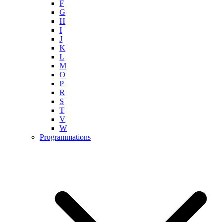
F
G
H
I
J
K
L
M
O
P
R
S
T
V
W
Programmations