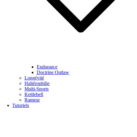
Endurance
Doctrine Outlaw
Longévité
Haltérophilie
Multi-Sports
Kettlebell
Rameur
Tutoriels