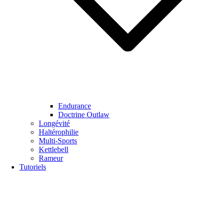
Endurance
Doctrine Outlaw
Longévité
Haltérophilie
Multi-Sports
Kettlebell
Rameur
Tutoriels