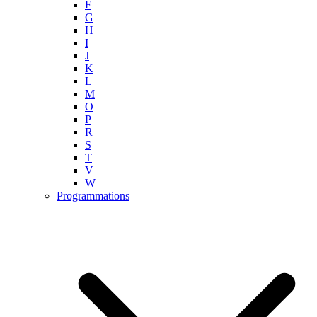
F
G
H
I
J
K
L
M
O
P
R
S
T
V
W
Programmations