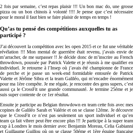
2 fois par semaine, c’est repas plaisir !!! Un bon mac do, une grosse
pizza ou un bon chinois à volonté !!!! Je pense que c’est nécessaire
pour le moral il faut bien se faire plaisir de temps en temps !
Qu’as tu pensé des compétitions auxquelles tu as
participé ?
J’ai découvert la compétition avec les open 2015 et ce fut une véritable
révélation !!! Mon mental de guerrière était revenu, j’avais envie de
m’arracher, de me surpasser !! Je décide donc de m’inscrire au French
throwdown, poussée par Patrick Valette et je réussis à me qualifier en
individuel. Je retourne à l’Insep où j’avais été championne de France
de perche et je passe un week-end formidable entourée de Patrick
Valette et Jérôme Sibra et la team Galiléo, qui m’encadre énormément
pour ma 1ère compéte. Je me régale, je rencontre des gens supers, c’est
aussi ça le CrossFit une grande communauté. Je termine 25éme et je
suis super contente de ce 1er résultat.
Ensuite je participe au Belgian throwdown en team cette fois avec mes
copines de Galiléo Sarah et Valérie et on se classe 12éme. Je découvre
que le CrossFit ce n’est pas seulement un sport individuel et qu’en
team ça fait vibrer peut être encore plus !!! Je participe à la super team
cup à Londres le mois dernier avec Benjamin Moreau, Celia Gabianni
et Guillaume Guillou où on se classe 50éme et 1ère équipe française