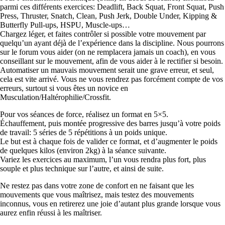
parmi ces différents exercices: Deadlift, Back Squat, Front Squat, Push
Press, Thruster, Snatch, Clean, Push Jerk, Double Under, Kipping &
Butterfly Pull-ups, HSPU, Muscle-ups…
Chargez léger, et faites contrôler si possible votre mouvement par
quelqu’un ayant déjà de l’expérience dans la discipline. Nous pourrons
sur le forum vous aider (on ne remplacera jamais un coach), en vous
conseillant sur le mouvement, afin de vous aider à le rectifier si besoin.
Automatiser un mauvais mouvement serait une grave erreur, et seul,
cela est vite arrivé. Vous ne vous rendrez pas forcément compte de vos
erreurs, surtout si vous êtes un novice en
Musculation/Haltérophilie/Crossfit.
Pour vos séances de force, réalisez un format en 5×5.
Échauffement, puis montée progressive des barres jusqu’à votre poids
de travail: 5 séries de 5 répétitions à un poids unique.
Le but est à chaque fois de valider ce format, et d’augmenter le poids
de quelques kilos (environ 2kg) à la séance suivante.
Variez les exercices au maximum, l’un vous rendra plus fort, plus
souple et plus technique sur l’autre, et ainsi de suite.
Ne restez pas dans votre zone de confort en ne faisant que les
mouvements que vous maîtrisez, mais testez des mouvements
inconnus, vous en retirerez une joie d’autant plus grande lorsque vous
aurez enfin réussi à les maîtriser.