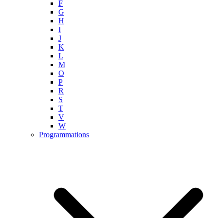
F
G
H
I
J
K
L
M
O
P
R
S
T
V
W
Programmations