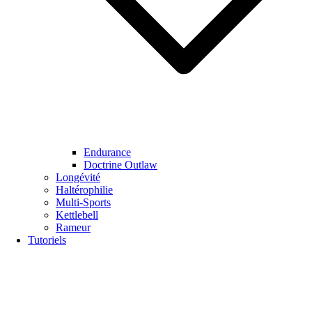
Endurance
Doctrine Outlaw
Longévité
Haltérophilie
Multi-Sports
Kettlebell
Rameur
Tutoriels