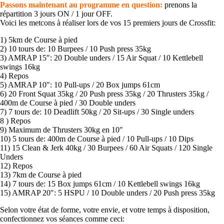
Passons maintenant au programme en question:
prenons la
répartition 3 jours ON / 1 jour OFF.
Voici les metcons à réaliser lors de vos 15 premiers jours de Crossfit:
1) 5km de Course à pied
2) 10 tours de: 10 Burpees / 10 Push press 35kg
3) AMRAP 15″: 20 Double unders / 15 Air Squat / 10 Kettlebell
swings 16kg
4) Repos
5) AMRAP 10″: 10 Pull-ups / 20 Box jumps 61cm
6) 20 Front Squat 35kg / 20 Push press 35kg / 20 Thrusters 35kg /
400m de Course à pied / 30 Double unders
7) 7 tours de: 10 Deadlift 50kg / 20 Sit-ups / 30 Single unders
8 ) Repos
9) Maximum de Thrusters 30kg en 10″
10) 5 tours de: 400m de Course à pied / 10 Pull-ups / 10 Dips
11) 15 Clean & Jerk 40kg / 30 Burpees / 60 Air Squats / 120 Single
Unders
12) Repos
13) 7km de Course à pied
14) 7 tours de: 15 Box jumps 61cm / 10 Kettlebell swings 16kg
15) AMRAP 20″: 5 HSPU / 10 Double unders / 20 Push press 35kg
Selon votre état de forme, votre envie, et votre temps à disposition,
confectionnez vos séances comme ceci: