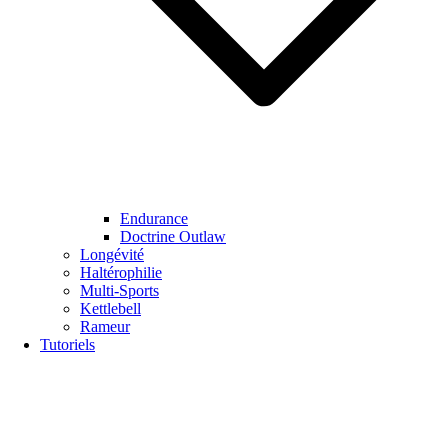
Endurance
Doctrine Outlaw
Longévité
Haltérophilie
Multi-Sports
Kettlebell
Rameur
Tutoriels