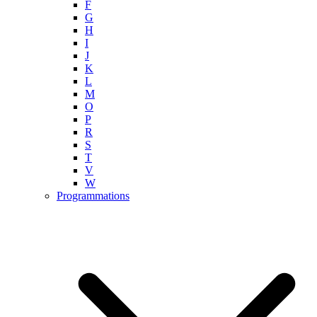
F
G
H
I
J
K
L
M
O
P
R
S
T
V
W
Programmations