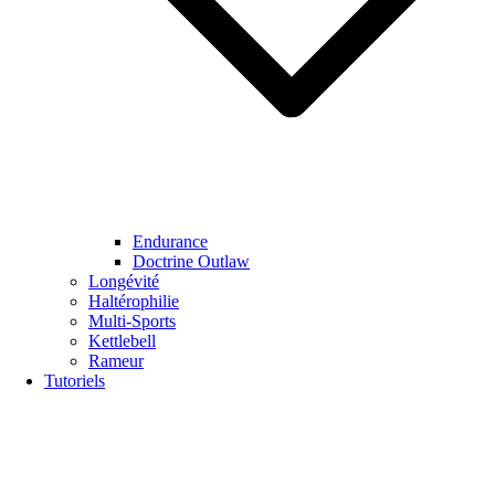
Endurance
Doctrine Outlaw
Longévité
Haltérophilie
Multi-Sports
Kettlebell
Rameur
Tutoriels