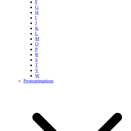
F
G
H
I
J
K
L
M
O
P
R
S
T
V
W
Programmations