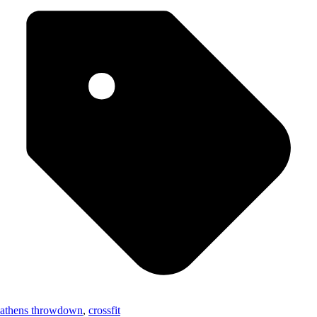
athens throwdown
,
crossfit