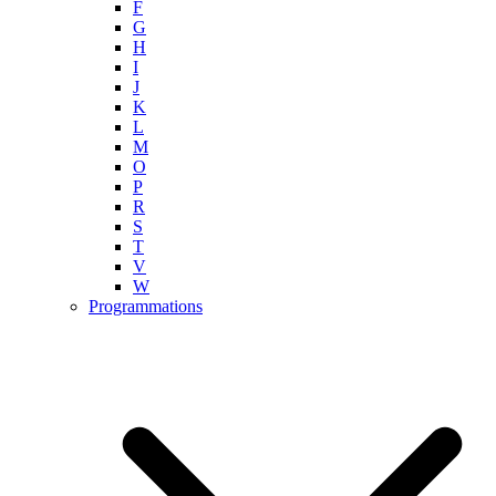
F
G
H
I
J
K
L
M
O
P
R
S
T
V
W
Programmations