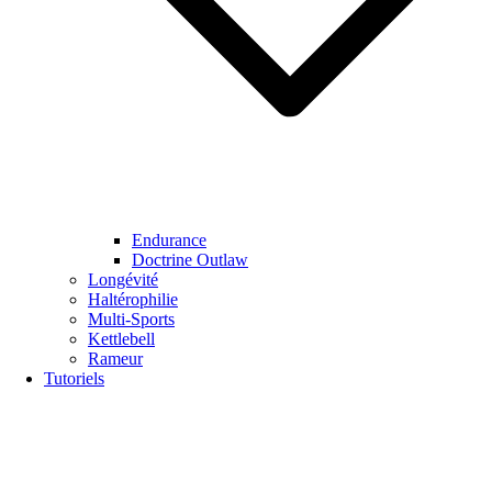
Endurance
Doctrine Outlaw
Longévité
Haltérophilie
Multi-Sports
Kettlebell
Rameur
Tutoriels