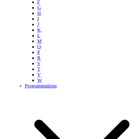
F
G
H
I
J
K
L
M
O
P
R
S
T
V
W
Programmations