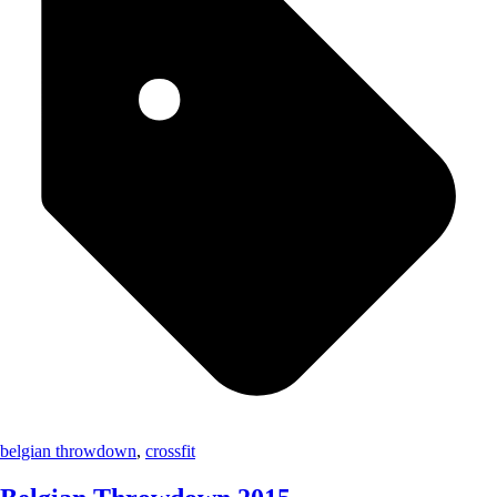
belgian throwdown
,
crossfit