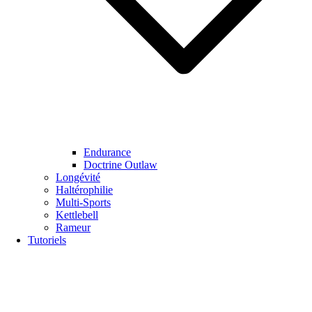
Endurance
Doctrine Outlaw
Longévité
Haltérophilie
Multi-Sports
Kettlebell
Rameur
Tutoriels