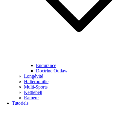
Endurance
Doctrine Outlaw
Longévité
Haltérophilie
Multi-Sports
Kettlebell
Rameur
Tutoriels