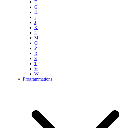
F
G
H
I
J
K
L
M
O
P
R
S
T
V
W
Programmations