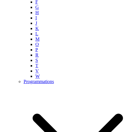
F
G
H
I
J
K
L
M
O
P
R
S
T
V
W
Programmations