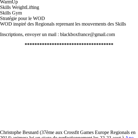
WarmUp
Skills WeightLifting
Skills Gym
Stratégie pour le WOD
WOD inspiré des Regionals reprenant les mouvements des Skills
Inscriptions, envoyer un mail :
blackboxfrance@gmail.com
************************************
Christophe Besnard (
37ème aux Crossfit Games Europe Regionals en
2014
) animera lui un stage de perfectionnement les 22-23 aout à
Ano