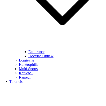
Endurance
Doctrine Outlaw
Longévité
Haltérophilie
Multi-Sports
Kettlebell
Rameur
Tutoriels