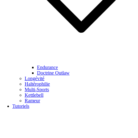
Endurance
Doctrine Outlaw
Longévité
Haltérophilie
Multi-Sports
Kettlebell
Rameur
Tutoriels