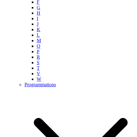
F
G
H
I
J
K
L
M
O
P
R
S
T
V
W
Programmations