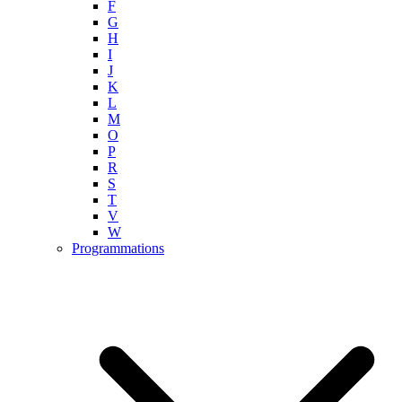
F
G
H
I
J
K
L
M
O
P
R
S
T
V
W
Programmations