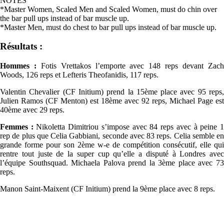
NOTES
*Master Women, Scaled Men and Scaled Women, must do chin over
the bar pull ups instead of bar muscle up.
*Master Men, must do chest to bar pull ups instead of bar muscle up.
Résultats :
Hommes :
Fotis Vrettakos l’emporte avec 148 reps devant Zac
Woods, 126 reps et Lefteris Theofanidis, 117 reps.
Valentin Chevalier (CF Initium) prend la 15ème place avec 95 reps,
Julien Ramos (CF Menton) est 18ème avec 92 reps, Michael Page est
40ème avec 29 reps.
Femmes :
Nikoletta Dimitriou s’impose avec 84 reps avec à peine 
rep de plus que Celia Gabbiani, seconde avec 83 reps. Celia semble en
grande forme pour son 2ème w-e de compétition consécutif, elle qui
rentre tout juste de la super cup qu’elle a disputé à Londres avec
l’équipe Southsquad. Michaela Palova prend la 3ème place avec 73
reps.
Manon Saint-Maixent (CF Initium) prend la 9ème place avec 8 reps.