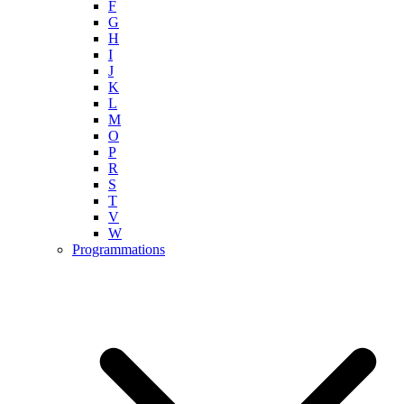
F
G
H
I
J
K
L
M
O
P
R
S
T
V
W
Programmations