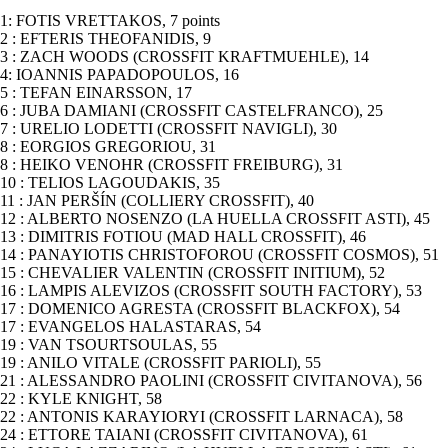
1: FOTIS VRETTAKOS, 7 points
2 : EFTERIS THEOFANIDIS, 9
3 : ZACH WOODS (CROSSFIT KRAFTMUEHLE), 14
4: IOANNIS PAPADOPOULOS, 16
5 : TEFAN EINARSSON, 17
6 : JUBA DAMIANI (CROSSFIT CASTELFRANCO), 25
7 : URELIO LODETTI (CROSSFIT NAVIGLI), 30
8 : EORGIOS GREGORIOU, 31
8 : HEIKO VENOHR (CROSSFIT FREIBURG), 31
10 : TELIOS LAGOUDAKIS, 35
11 : JAN PERŠÍN (COLLIERY CROSSFIT), 40
12 : ALBERTO NOSENZO (LA HUELLA CROSSFIT ASTI), 45
13 : DIMITRIS FOTIOU (MAD HALL CROSSFIT), 46
14 : PANAYIOTIS CHRISTOFOROU (CROSSFIT COSMOS), 51
15 : CHEVALIER VALENTIN (CROSSFIT INITIUM), 52
16 : LAMPIS ALEVIZOS (CROSSFIT SOUTH FACTORY), 53
17 : DOMENICO AGRESTA (CROSSFIT BLACKFOX), 54
17 : EVANGELOS HALASTARAS, 54
19 : VAN TSOURTSOULAS, 55
19 : ANILO VITALE (CROSSFIT PARIOLI), 55
21 : ALESSANDRO PAOLINI (CROSSFIT CIVITANOVA), 56
22 : KYLE KNIGHT, 58
22 : ANTONIS KARAYIORYI (CROSSFIT LARNACA), 58
24 : ETTORE TAIANI (CROSSFIT CIVITANOVA), 61