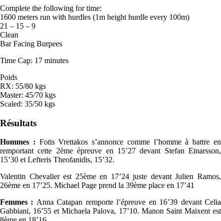
Complete the following for time:
1600 meters run with hurdles (1m height hurdle every 100m)
21 – 15 – 9
Clean
Bar Facing Burpees
Time Cap: 17 minutes
Poids
RX: 55/80 kgs
Master: 45/70 kgs
Scaled: 35/50 kgs
Résultats
Hommes :
Fotis Vrettakos s’annonce comme l’homme à battre e
remportant cette 2ème épreuve en 15’27 devant Stefan Einarsson,
15’30 et Lefteris Theofanidis, 15’32.
Valentin Chevalier est 25ème en 17’24 juste devant Julien Ramos,
26ème en 17’25. Michael Page prend la 39ème place en 17’41
Femmes :
Anna Catapan remporte l’épreuve en 16’39 devant Celi
Gabbiani, 16’55 et Michaela Palova, 17’10. Manon Saint Maixent est
8ème en 18’16.