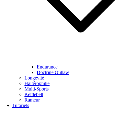
Endurance
Doctrine Outlaw
Longévité
Haltérophilie
Multi-Sports
Kettlebell
Rameur
Tutoriels