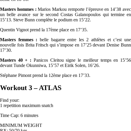
Masters hommes :
Marios Markou remporte l’épreuve en 14’38 ave
un belle avance sur le second Costas Galanopoulos qui termine en
15’13. Steve Bunn complète le podium en 15’22.
Quentin Vignot prend la 17ème place en 17’35.
Masters femmes :
belle bagarre entre les 2 athlètes et c’est un
nouvelle fois Brita Fritsch qui s’impose en 17’25 devant Denise Bunn
17’30.
Masters 40 + :
Panicos Cleitou signe le meilleur temps en 15’5
devant Tunde Okunniwa, 15’57 et Eirik Solen, 16’26.
Stéphane Pimont prend la 12ème place en 17’33.
Workout 3 – ATLAS
Find your:
1 repetition maximum snatch
Time Cap: 6 minutes
MINIMUM WEIGHT
RX: 50/70 kgs