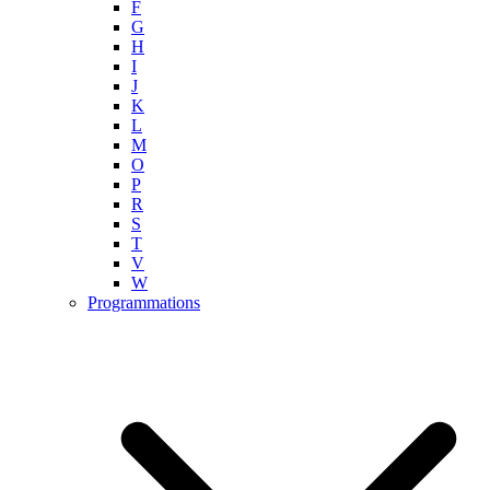
F
G
H
I
J
K
L
M
O
P
R
S
T
V
W
Programmations