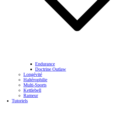
Endurance
Doctrine Outlaw
Longévité
Haltérophilie
Multi-Sports
Kettlebell
Rameur
Tutoriels