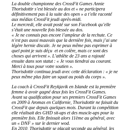
La double championne des CrossFit Games Annie
Thorisdottir s’est blessée au dos et « ne participera
définitivement pas à la suite des open » a t’elle raconté
aux médias CrossFit jeudi après-midi.
Le mercredi, elle avait posté sur son Facebook qu’elle
s’était une nouvelle fois blessée au dos.
« Je ne connais pas encore l’ampleur de la rechute. Ce
n’est pas aussi mauvais que la dernière fois, mais j’ai une
légère hernie discale. Je ne peux même pas exprimer à
quel point je suis déçu et en colère, mais ce sont des
choses qui arrivent ». L’athlète de 23 ans a rajouté
ensuite dans son statut : « Je vous tiendrai au courant.
Merci à tous pour votre soutien ».
Thorisdottir continua jeudi avec cette déclaration : « je ne
peux même plus faire un squat au poids du corps ».
La coach à CrossFit Reykjavik en Islande est la première
femme à avoir gagné deux fois les CrossFit Games.
Avant sa qualification pour ses premiers CrossFit Games
en 2009 à Aromas en Californie, Thorisdottir ne faisait du
CrossFit que depuis quelques mois. Durant la compétition
elle réalisait des GHD sit-ups et des muscle-ups pour la
première fois. Elle finissait alors 11ème au général, avec
un « DNF » sur le dernier wod.
En 2010, Thorisdottir se plaçait seconde au général, les