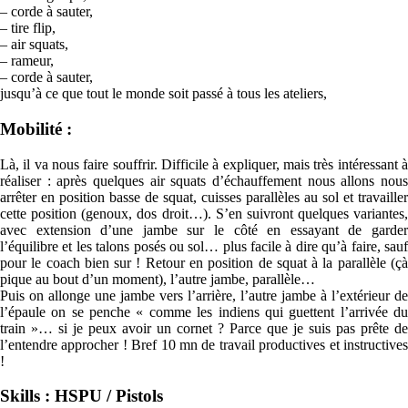
– corde à sauter,
– tire flip,
– air squats,
– rameur,
– corde à sauter,
jusqu’à ce que tout le monde soit passé à tous les ateliers,
Mobilité :
Là, il va nous faire souffrir. Difficile à expliquer, mais très intéressant à
réaliser : après quelques air squats d’échauffement nous allons nous
arrêter en position basse de squat, cuisses parallèles au sol et travailler
cette position (genoux, dos droit…). S’en suivront quelques variantes,
avec extension d’une jambe sur le côté en essayant de garder
l’équilibre et les talons posés ou sol… plus facile à dire qu’à faire, sauf
pour le coach bien sur ! Retour en position de squat à la parallèle (çà
pique au bout d’un moment), l’autre jambe, parallèle…
Puis on allonge une jambe vers l’arrière, l’autre jambe à l’extérieur de
l’épaule on se penche « comme les indiens qui guettent l’arrivée du
train »… si je peux avoir un cornet ? Parce que je suis pas prête de
l’entendre approcher ! Bref 10 mn de travail productives et instructives
!
Skills : HSPU / Pistols