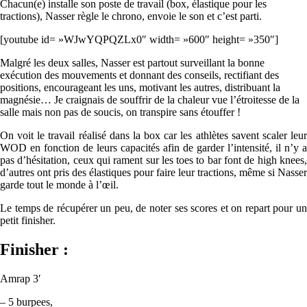
Chacun(e) installe son poste de travail (box, élastique pour les
tractions), Nasser règle le chrono, envoie le son et c’est parti.
[youtube id= »WJwYQPQZLx0″ width= »600″ height= »350″]
Malgré les deux salles, Nasser est partout surveillant la bonne
exécution des mouvements et donnant des conseils, rectifiant des
positions, encourageant les uns, motivant les autres, distribuant la
magnésie… Je craignais de souffrir de la chaleur vue l’étroitesse de la
salle mais non pas de soucis, on transpire sans étouffer !
On voit le travail réalisé dans la box car les athlètes savent scaler leur
WOD en fonction de leurs capacités afin de garder l’intensité, il n’y a
pas d’hésitation, ceux qui rament sur les toes to bar font de high knees,
d’autres ont pris des élastiques pour faire leur tractions, même si Nasser
garde tout le monde à l’œil.
Le temps de récupérer un peu, de noter ses scores et on repart pour un
petit finisher.
Finisher :
Amrap 3′
– 5 burpees,