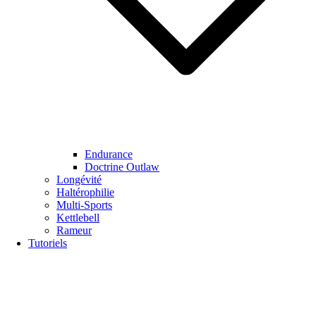
Endurance
Doctrine Outlaw
Longévité
Haltérophilie
Multi-Sports
Kettlebell
Rameur
Tutoriels