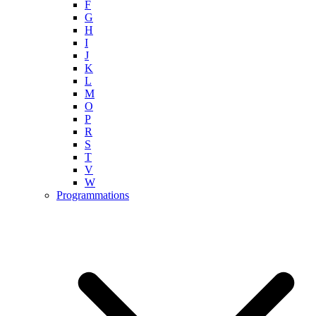
F
G
H
I
J
K
L
M
O
P
R
S
T
V
W
Programmations