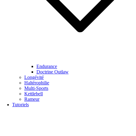
Endurance
Doctrine Outlaw
Longévité
Haltérophilie
Multi-Sports
Kettlebell
Rameur
Tutoriels