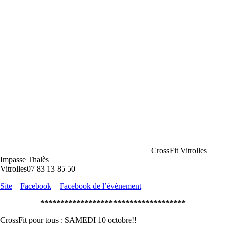
CrossFit Vitrolles
Impasse Thalès
Vitrolles
07 83 13 85 50
Site
–
Facebook
–
Facebook de l’évènement
************************************
CrossFit pour tous : SAMEDI 10 octobre!!