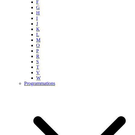
F
G
H
I
J
K
L
M
O
P
R
S
T
V
W
Programmations