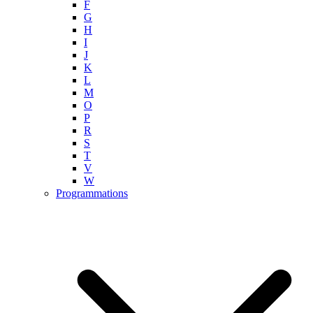
F
G
H
I
J
K
L
M
O
P
R
S
T
V
W
Programmations