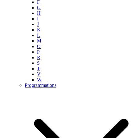
F
G
H
I
J
K
L
M
O
P
R
S
T
V
W
Programmations