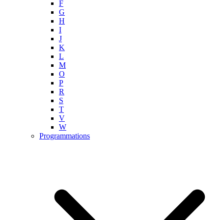
F
G
H
I
J
K
L
M
O
P
R
S
T
V
W
Programmations