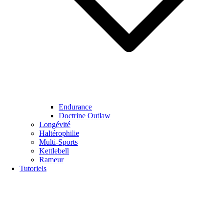
Endurance
Doctrine Outlaw
Longévité
Haltérophilie
Multi-Sports
Kettlebell
Rameur
Tutoriels