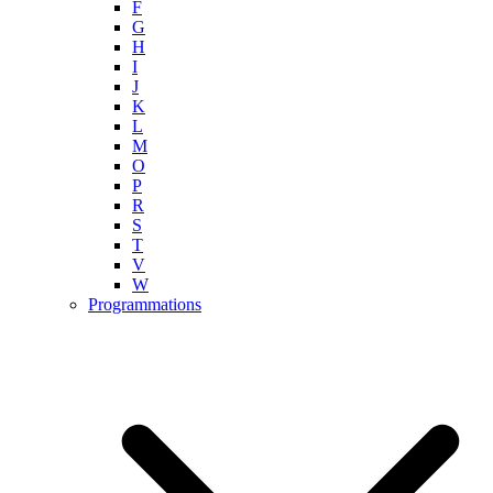
F
G
H
I
J
K
L
M
O
P
R
S
T
V
W
Programmations