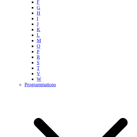
F
G
H
I
J
K
L
M
O
P
R
S
T
V
W
Programmations