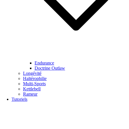
Endurance
Doctrine Outlaw
Longévité
Haltérophilie
Multi-Sports
Kettlebell
Rameur
Tutoriels