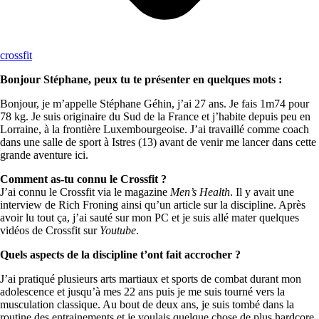
crossfit
Bonjour Stéphane, peux tu te présenter en quelques mots :
Bonjour, je m’appelle Stéphane Géhin, j’ai 27 ans. Je fais 1m74 pour
78 kg. Je suis originaire du Sud de la France et j’habite depuis peu en
Lorraine, à la frontière Luxembourgeoise. J’ai travaillé comme coach
dans une salle de sport à Istres (13) avant de venir me lancer dans cette
grande aventure ici.
Comment as-tu connu le Crossfit ?
J’ai connu le Crossfit via le magazine
Men’s Health
. Il y avait une
interview de Rich Froning ainsi qu’un article sur la discipline. Après
avoir lu tout ça, j’ai sauté sur mon PC et je suis allé mater quelques
vidéos de Crossfit sur
Youtube
.
Quels aspects de la discipline t’ont fait accrocher ?
J’ai pratiqué plusieurs arts martiaux et sports de combat durant mon
adolescence et jusqu’à mes 22 ans puis je me suis tourné vers la
musculation classique. Au bout de deux ans, je suis tombé dans la
routine des entrainements et je voulais quelque chose de plus hardcore,