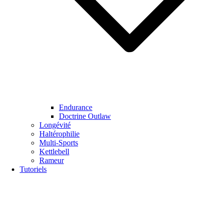
Endurance
Doctrine Outlaw
Longévité
Haltérophilie
Multi-Sports
Kettlebell
Rameur
Tutoriels