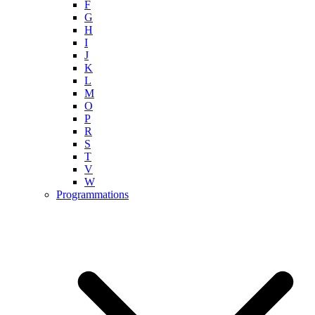
F
G
H
I
J
K
L
M
O
P
R
S
T
V
W
Programmations