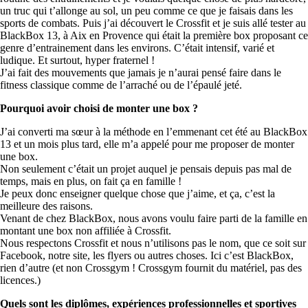
un truc qui t’allonge au sol, un peu comme ce que je faisais dans les
sports de combats. Puis j’ai découvert le Crossfit et je suis allé tester au
BlackBox 13, à Aix en Provence qui était la première box proposant ce
genre d’entrainement dans les environs. C’était intensif, varié et
ludique. Et surtout, hyper fraternel !
J’ai fait des mouvements que jamais je n’aurai pensé faire dans le
fitness classique comme de l’arraché ou de l’épaulé jeté.
Pourquoi avoir choisi de monter une box ?
J’ai converti ma sœur à la méthode en l’emmenant cet été au BlackBox
13 et un mois plus tard, elle m’a appelé pour me proposer de monter
une box.
Non seulement c’était un projet auquel je pensais depuis pas mal de
temps, mais en plus, on fait ça en famille !
Je peux donc enseigner quelque chose que j’aime, et ça, c’est la
meilleure des raisons.
Venant de chez BlackBox, nous avons voulu faire parti de la famille en
montant une box non affiliée à Crossfit.
Nous respectons Crossfit et nous n’utilisons pas le nom, que ce soit sur
Facebook, notre site, les flyers ou autres choses. Ici c’est BlackBox,
rien d’autre (et non Crossgym ! Crossgym fournit du matériel, pas des
licences.)
Quels sont les diplômes, expériences professionnelles et sportives