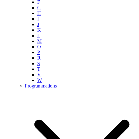
F
G
H
I
J
K
L
M
O
P
R
S
T
V
W
Programmations