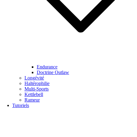
Endurance
Doctrine Outlaw
Longévité
Haltérophilie
Multi-Sports
Kettlebell
Rameur
Tutoriels