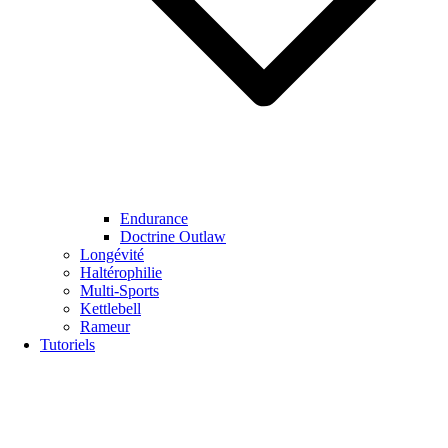
Endurance
Doctrine Outlaw
Longévité
Haltérophilie
Multi-Sports
Kettlebell
Rameur
Tutoriels