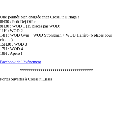
Une journée bien chargée chez CrossFit Hiringa !
8H30 : Petit Déj Offert
9H30 : WOD 1 (15 places par WOD)
11H : WOD 2
14H : WOD Gym + WOD Strongman + WOD Haltéro (6 places pour
chaque)
15H30 : WOD 3
17H : WOD 4
18H : Apéro !
Facebook de l’événement
************************************
Portes ouvertes à CrossFit Lisses