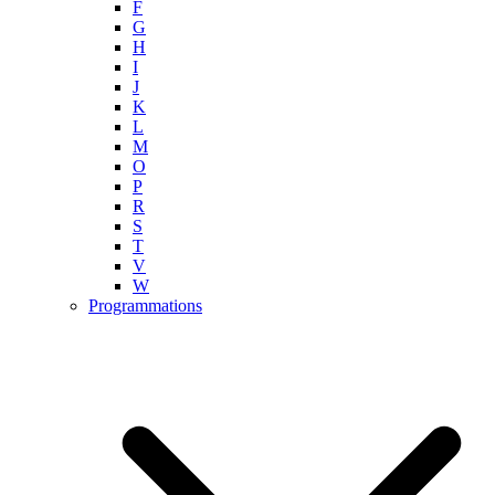
F
G
H
I
J
K
L
M
O
P
R
S
T
V
W
Programmations