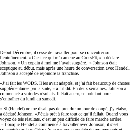
Début Décembre, il cesse de travailler pour se concentrer sur
l’entraînement. « C’est ce qui m’a amené au CrossFit, » a déclaré
Johnson. « Un copain à moi me l’avait suggéré. » Johnson était
sceptique au début, mais après une heure de conversation avec Hendel,
Johnson a accepté de rejoindre la franchise.
«J’ai fait les WODS. Il les avait adaptés, et j’ai fait beaucoup de choses
supplémentaires par la suite, « a-t-il dit. En deux semaines, Johnson a
commencé à voir des résultats. Il était accro, se pointant pour
s’entraîner du lundi au samedi.
« Si (Hendel) ne me disait pas de prendre un jour de congé, j’y étais»,
a déclaré Johnson. «J’étais prêt à faire tout ce qu’il fallait. Quand vous
voyez de tels résultats, c’est un peu difficile de faire marche arrière.
» Lorsque Hendel a commencé à travailler avec Johnson, il s’est
concentré sur la maîtrise d’une gamme complète de mouvements et