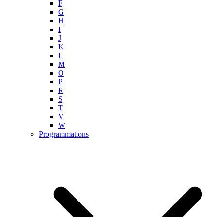
F
G
H
I
J
K
L
M
O
P
R
S
T
V
W
Programmations