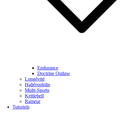
Endurance
Doctrine Outlaw
Longévité
Haltérophilie
Multi-Sports
Kettlebell
Rameur
Tutoriels