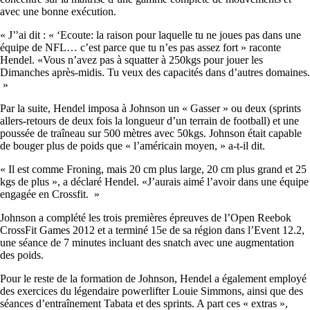
avec une bonne exécution.
« J’’ai dit : « ‘Ecoute: la raison pour laquelle tu ne joues pas dans une
équipe de NFL… c’est parce que tu n’es pas assez fort » raconte
Hendel. «Vous n’avez pas à squatter à 250kgs pour jouer les
Dimanches après-midis. Tu veux des capacités dans d’autres domaines.
»
Par la suite, Hendel imposa à Johnson un « Gasser » ou deux (sprints
allers-retours de deux fois la longueur d’un terrain de football) et une
poussée de traîneau sur 500 mètres avec 50kgs. Johnson était capable
de bouger plus de poids que « l’américain moyen, » a-t-il dit.
« Il est comme Froning, mais 20 cm plus large, 20 cm plus grand et 25
kgs de plus », a déclaré Hendel. «J’aurais aimé l’avoir dans une équipe
engagée en Crossfit. »
Johnson a complété les trois premières épreuves de l’Open Reebok
CrossFit Games 2012 et a terminé 15e de sa région dans l’Event 12.2,
une séance de 7 minutes incluant des snatch avec une augmentation
des poids.
Pour le reste de la formation de Johnson, Hendel a également employé
des exercices du légendaire powerlifter Louie Simmons, ainsi que des
séances d’entraînement Tabata et des sprints. A part ces « extras »,