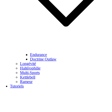
Endurance
Doctrine Outlaw
Longévité
Haltérophilie
Multi-Sports
Kettlebell
Rameur
Tutoriels