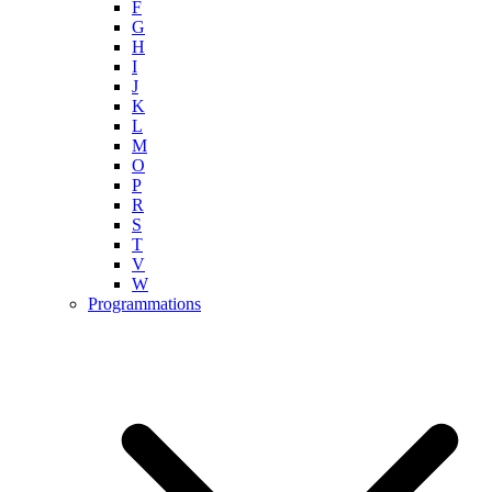
F
G
H
I
J
K
L
M
O
P
R
S
T
V
W
Programmations