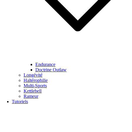
Endurance
Doctrine Outlaw
Longévité
Haltérophilie
Multi-Sports
Kettlebell
Rameur
Tutoriels