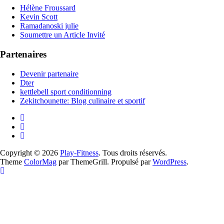
Hélène Froussard
Kevin Scott
Ramadanoski julie
Soumettre un Article Invité
Partenaires
Devenir partenaire
Dter
kettlebell sport conditionning
Zekitchounette: Blog culinaire et sportif
Copyright © 2026
Play-Fitness
. Tous droits réservés.
Theme
ColorMag
par ThemeGrill. Propulsé par
WordPress
.