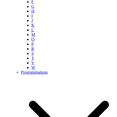
F
G
H
I
J
K
L
M
O
P
R
S
T
V
W
Programmations