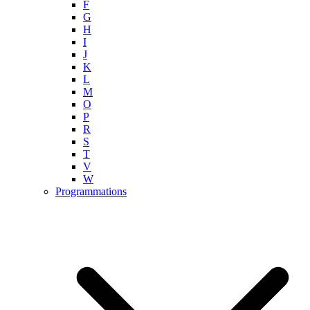
F
G
H
I
J
K
L
M
O
P
R
S
T
V
W
Programmations