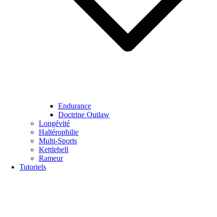
Endurance
Doctrine Outlaw
Longévité
Haltérophilie
Multi-Sports
Kettlebell
Rameur
Tutoriels