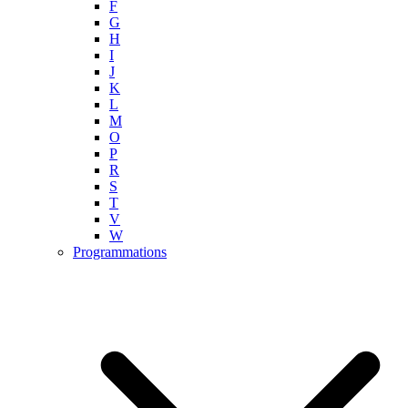
F
G
H
I
J
K
L
M
O
P
R
S
T
V
W
Programmations