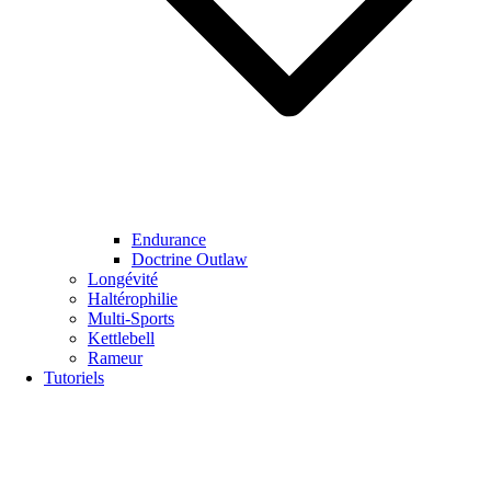
Endurance
Doctrine Outlaw
Longévité
Haltérophilie
Multi-Sports
Kettlebell
Rameur
Tutoriels