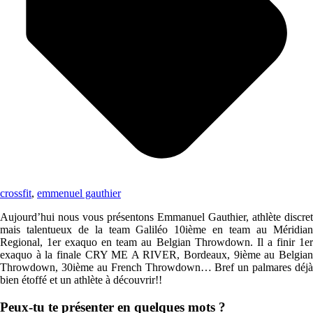
crossfit
,
emmenuel gauthier
Aujourd’hui nous vous présentons Emmanuel Gauthier, athlète discret
mais talentueux de la team Galiléo 10ième en team au Méridian
Regional, 1er exaquo en team au Belgian Throwdown. Il a finir 1er
exaquo à la finale CRY ME A RIVER, Bordeaux, 9ième au Belgian
Throwdown, 30ième au French Throwdown… Bref un palmares déjà
bien étoffé et un athlète à découvrir!!
Peux-tu te présenter en quelques mots ?