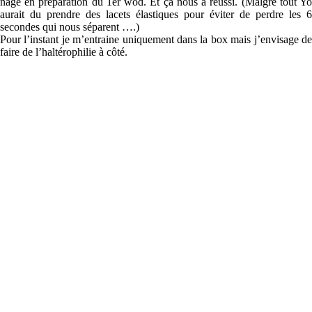
nagé en préparation du 1er wod. Et ça nous a réussi. (Malgré tout Yo
aurait du prendre des lacets élastiques pour éviter de perdre les 6
secondes qui nous séparent ….)
Pour l’instant je m’entraine uniquement dans la box mais j’envisage de
faire de l’haltérophilie à côté.