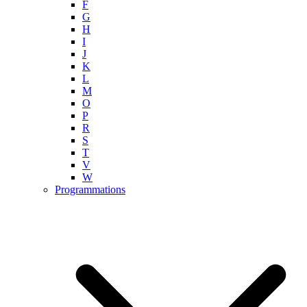
F
G
H
I
J
K
L
M
O
P
R
S
T
V
W
Programmations