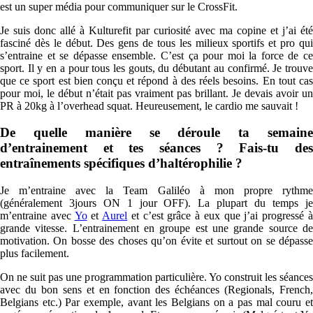
est un super média pour communiquer sur le CrossFit.
Je suis donc allé à Kulturefit par curiosité avec ma copine et j’ai été
fasciné dès le début. Des gens de tous les milieux sportifs et pro qui
s’entraine et se dépasse ensemble. C’est ça pour moi la force de ce
sport. Il y en a pour tous les gouts, du débutant au confirmé. Je trouve
que ce sport est bien conçu et répond à des réels besoins. En tout cas
pour moi, le début n’était pas vraiment pas brillant. Je devais avoir un
PR à 20kg à l’overhead squat. Heureusement, le cardio me sauvait !
De quelle manière se déroule ta semaine
d’entrainement et tes séances ? Fais-tu des
entraînements spécifiques d’haltérophilie ?
Je m’entraine avec la Team Galiléo à mon propre rythme
(généralement 3jours ON 1 jour OFF). La plupart du temps je
m’entraine avec
Yo
et
Aurel
et c’est grâce à eux que j’ai progressé 
grande vitesse. L’entrainement en groupe est une grande source de
motivation. On bosse des choses qu’on évite et surtout on se dépasse
plus facilement.
On ne suit pas une programmation particulière. Yo construit les séances
avec du bon sens et en fonction des échéances (Regionals, French,
Belgians etc.) Par exemple, avant les Belgians on a pas mal couru et