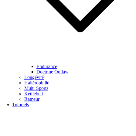
Endurance
Doctrine Outlaw
Longévité
Haltérophilie
Multi-Sports
Kettlebell
Rameur
Tutoriels