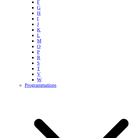
F
G
H
I
J
K
L
M
O
P
R
S
T
V
W
Programmations