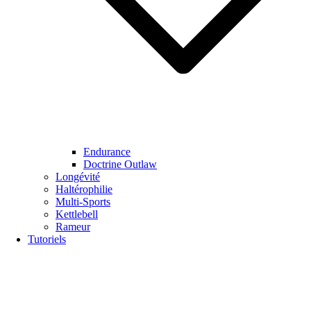
Endurance
Doctrine Outlaw
Longévité
Haltérophilie
Multi-Sports
Kettlebell
Rameur
Tutoriels