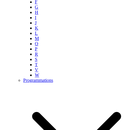
F
G
H
I
J
K
L
M
O
P
R
S
T
V
W
Programmations