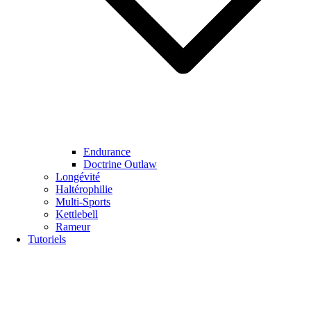
Endurance
Doctrine Outlaw
Longévité
Haltérophilie
Multi-Sports
Kettlebell
Rameur
Tutoriels