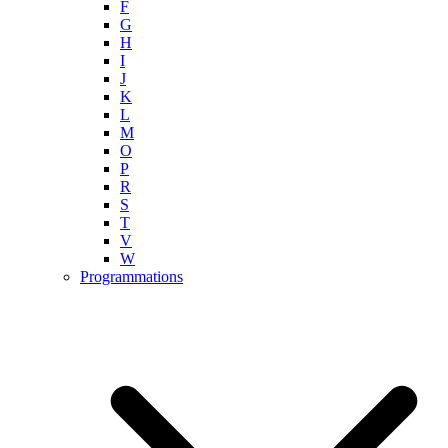
F
G
H
I
J
K
L
M
O
P
R
S
T
V
W
Programmations