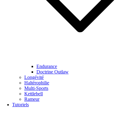
Endurance
Doctrine Outlaw
Longévité
Haltérophilie
Multi-Sports
Kettlebell
Rameur
Tutoriels